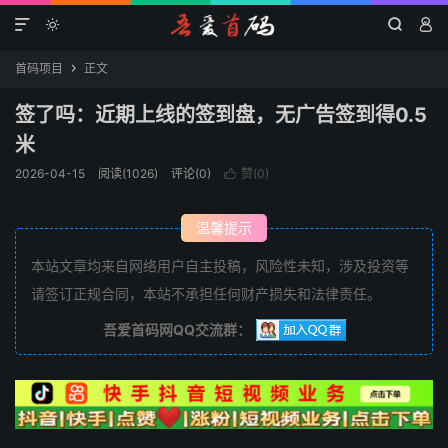




首码项目
正文

签了吗：近期上线的签到盘，无广告签到得0.5
米
2026-04-15
阅读(1026)
评论(0)
赞(
0
)

温馨提示
本站文章均来自网络用户自主投稿，风险性未知，涉及投资等
请签订正规合同，本站不承担任何财产损失和法律责任。
吾爱首码网QQ交流群：