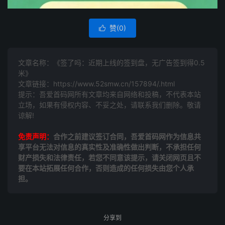
赞(
0
)

文章名称：《签了吗：近期上线的签到盘，无广告签到得0.5
米》
文章链接：
https://www.52smw.cn/157894/.html
提示：吾爱首码网所有文章均来自网络和投稿，不代表本站
立场，如果有侵权内容、不妥之处，请联系我们删除。敬请
谅解!
免责声明：
合作之前建议签订合同，吾爱首码网作为信息共
享平台无法对信息的真实性及准确性做出判断，不承担任何
财产损失和法律责任，若您不同意该提示，请关闭网页且不
要在本站拓展任何合作，否则造成的任何损失由您个人承
担。
分享到