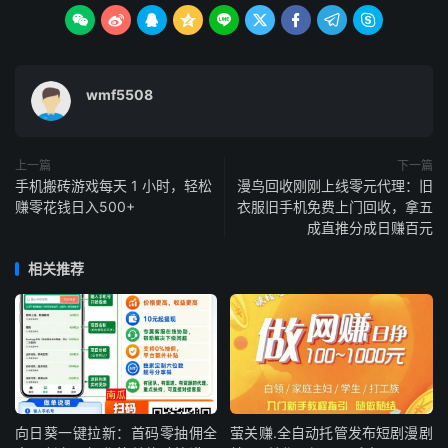









wmf5508
上一篇
下一篇
手机搬砖游戏每天 1 小时，轻松
漫鸟回收刚刚上线零元代理：旧
赚零花钱日入500+
衣服旧手机免费上门回收，拿五
成直推分成日赚百元
相关推荐
向日葵一键拉新：首码零抽佣全
萤关赚.全自动托管发布短剧漫剧