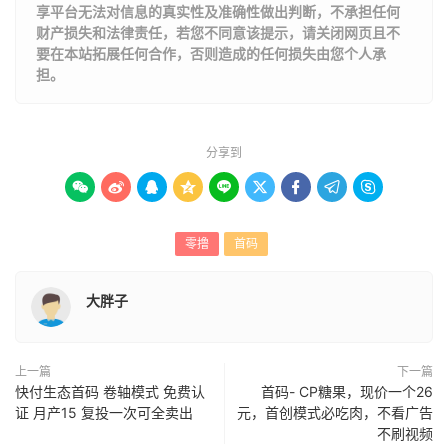
享平台无法对信息的真实性及准确性做出判断，不承担任何
财产损失和法律责任，若您不同意该提示，请关闭网页且不
要在本站拓展任何合作，否则造成的任何损失由您个人承
担。
分享到









零撸
首码
大胖子
上一篇
下一篇
快付生态首码 卷轴模式 免费认
首码- CP糖果，现价一个26
证 月产15 复投一次可全卖出
元，首创模式必吃肉，不看广告
不刷视频