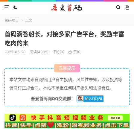




首码项目
正文

首码滴答船长，对接多家广告平台，奖励丰富
吃肉的来
2022-05-20
阅读(4005)
评论(0)
赞(
0
)

温馨提示
本站文章均来自网络用户自主投稿，风险性未知，涉及投资等
请签订正规合同，本站不承担任何财产损失和法律责任。
吾爱首码网QQ交流群：