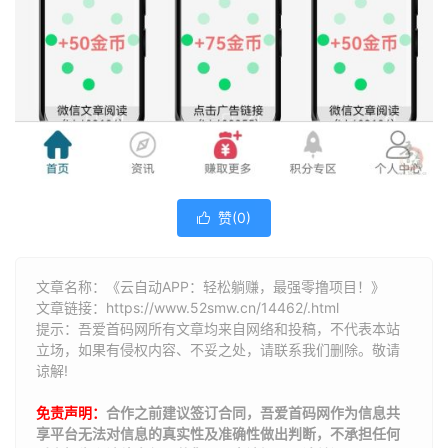
赞(
0
)

文章名称：《云自动APP：轻松躺赚，最强零撸项目！》
文章链接：
https://www.52smw.cn/14462/.html
提示：吾爱首码网所有文章均来自网络和投稿，不代表本站
立场，如果有侵权内容、不妥之处，请联系我们删除。敬请
谅解!
免责声明：
合作之前建议签订合同，吾爱首码网作为信息共
享平台无法对信息的真实性及准确性做出判断，不承担任何