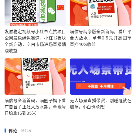
发财稳定视频号小红书点赞项目
喵信号纯净版全新首码，看广平
全网最稳绿色赛道，小红书板块
台大放水，单包0.5元开高团享
全新启动，空白市场进场直接躺
直推40%收益
赚收益
喵信号全新首码，喵圈子旗下看
无人场景直播带货，刚睡醒就在
广告台子正处大放水期，单账号
爆单，小白也能做！
日稳拿15到35米
评论
抢沙发