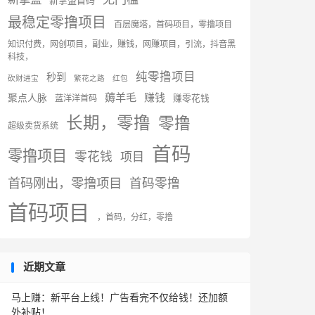
新掌盟首码
最稳定零撸项目
百层魔塔，首码项目，零撸项目
知识付费，网创项目，副业，赚钱，网赚项目，引流，抖音黑
科技，
纯零撸项目
秒到
砍财进宝
繁花之路
红包
薅羊毛
赚钱
聚点人脉
蓝洋洋首码
赚零花钱
长期，零撸
零撸
超级卖货系统
首码
零撸项目
零花钱
项目
首码刚出，零撸项目
首码零撸
首码项目
，首码，分红，零撸
近期文章
马上赚：新平台上线！广告看完不仅给钱！还加额
外补贴！