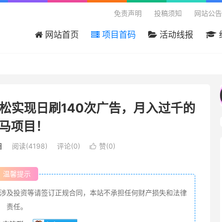
免责声明
投稿须知
网站公告
网站首页
项目首码
活动线报
欢迎来到吾爱首码网 - 国内最大的首码项目分享
松实现日刷140次广告，月入过千的
马项目！
目
阅读(4198)
评论(0)
赞(
0
)

温馨提示
涉及投资等请签订正规合同，本站不承担任何财产损失和法律
责任。