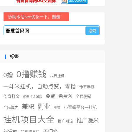
吾爱首码网QQ交流群：
协助本站seo优化一下，谢谢！
标签
0撸赚钱
0撸
vx云挂机
一斗米挂机，自动点赞，零撸
传奇手游
免费
免费领
传奇打金
全民搬砖
传奇打金游戏
副业
兼职
全民算力
小蜜蜂平台—挂机
嘟赞
挂机项目大全
推广赚米
推广引流
无门槛
新掌盟