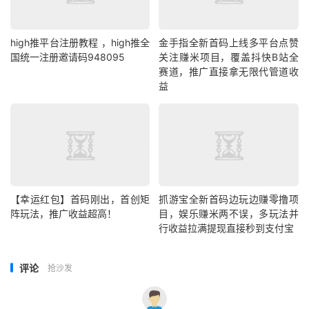
high推平台注册教程 ，high推全
金手指全新首码上线多平台点赞
国统一注册邀请码948095
关注赚米项目，覆盖抖快B站全
赛道，推广直接拿无限代管道收
益
【幸运红包】首码刚出，首创矩
抓游宝全新首码边玩边赚零撸项
阵玩法，推广收益超高！
目，娱乐赚米两不误，多玩法并
行收益拉满提现直接秒到支付宝
评论
抢沙发