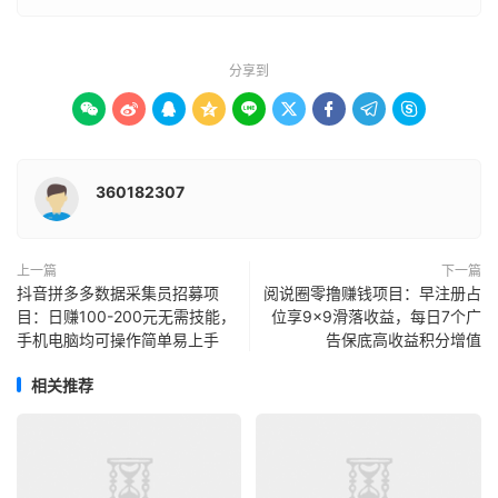
分享到









360182307
上一篇
下一篇
​​抖音拼多多数据采集员招募项
​​阅说圈零撸赚钱项目：早注册占
目：日赚100-200元无需技能，
位享9×9滑落收益，每日7个广
手机电脑均可操作简单易上手​​
告保底高收益积分增值​​
相关推荐