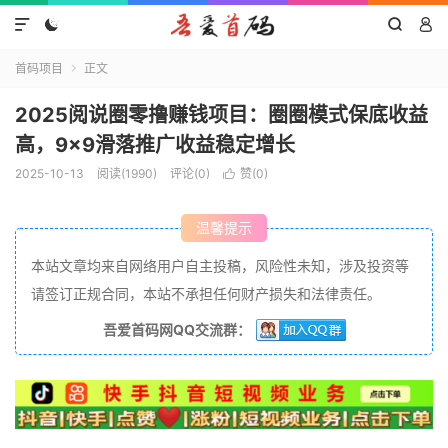




首码项目
正文

​​2025阅说圈零撸赚钱项目：圈圈模式保底收益
高，9×9滑落推广收益稳定增长​​
2025-10-13
阅读(1990)
评论(0)
赞(
0
)

温馨提示
本站文章均来自网络用户自主投稿，风险性未知，涉及投资等
请签订正规合同，本站不承担任何财产损失和法律责任。
吾爱首码网QQ交流群：