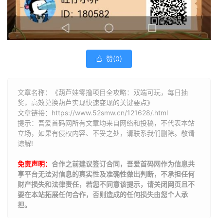
赞(
0
)

文章名称：《葫芦娃零撸项目全攻略：双端可玩，每日抽
奖，高效兑换葫芦实现快速变现的关键要点》
文章链接：
https://www.52smw.cn/121628/.html
提示：吾爱首码网所有文章均来自网络和投稿，不代表本站
立场，如果有侵权内容、不妥之处，请联系我们删除。敬请
谅解!
免责声明：
合作之前建议签订合同，吾爱首码网作为信息共
享平台无法对信息的真实性及准确性做出判断，不承担任何
财产损失和法律责任，若您不同意该提示，请关闭网页且不
要在本站拓展任何合作，否则造成的任何损失由您个人承
担。