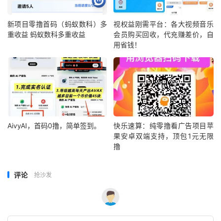
新项目零撸首码（蚂蚁数科）多
视权益刚需平台：各大视频音乐
重收益 蚂蚁数科多重收益
会员购买回收，代充赚差价，自
用省钱！
AivyAI，首码0撸，简单签到。
快乐速算：纯零撸看广告项目苹
果安卓双端支持，顶包1元无限
撸
评论
抢沙发