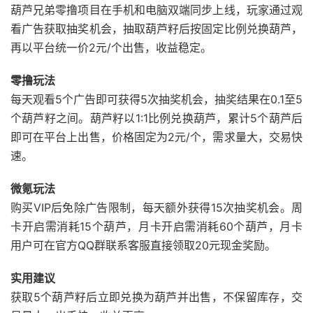
葫芦兄弟零撸项目在手机和电脑双端同步上线，玩家通过观
看广告获取抽奖机会，抽取葫芦籽后按固定比例兑换葫芦，
再以平台统一价2元/个出售，收益稳定。
零撸玩法
每天观看5个广告即可获得5次抽奖机会，抽奖结果在0.1至5
个葫芦籽之间。葫芦籽以1:1比例兑换葫芦，累计5个葫芦后
即可在平台上出售，价格固定为2元/个，需求量大，交易快
速。
微氪玩法
购买VIP后免除广告限制，每天额外获得15次抽奖机会。周
卡开启需消耗15个葫芦，月卡开启需消耗60个葫芦，月卡
用户可在官方QQ群联系客服直接领取20元现金奖励。
实用建议
获取5个葫芦籽后立即兑换为葫芦并出售，不保留库存，交