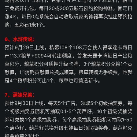
戏再领0.1个五彩石，直推开礼包立马得10个彩虹石，相当
于免费开礼包，每日20或200五彩石预约抢购神器，固定日
涨4%，每日0点系统会自动收取玩家的神器再次挂出预约抢
购，五彩石1米1个。
6、水浒传说：
预计9月29日上线，私募108个1.08万合伙人得李逵卡每日
产113.7粮草+9094可转出额度，首发天罡卡牌每日产出粮
草积分，粮草积分可质押升级卡牌，3个粮草积分兑换1个贡
献值，1:1消耗贡献值兑换成粮草，粮草转赠无手续费，也就
是4个粮草积分可出1个，粮草也可铸造新卡。
7、葫娃兄弟：
预计9月30日上线，每天5个广告，领取5个初级抽奖券，每
个初级抽奖券随机可抽取0.1-5个葫芦籽，10个初级奖抽奖
券可兑换1个高级抽奖券，每个高级抽奖券随机可抽取1-50
个葫芦籽，葫芦籽兑换升级七娃每日领取抽奖券，葫芦籽兑
换金葫芦2米1个。