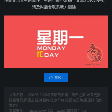
项目资讯具有时效性，有时可能不准确！文章若涉及侵权，
请及时后台联系我方删除！
赞(
0
)

文章名称：《2025.9.29每日项目资讯：天启之灵,未来链接,
异星世界,凤凰之城,神器传说,水浒传说,葫娃兄弟,星族馆,仙侠
世界》
文章链接：
https://www.52smw.cn/120919/.html