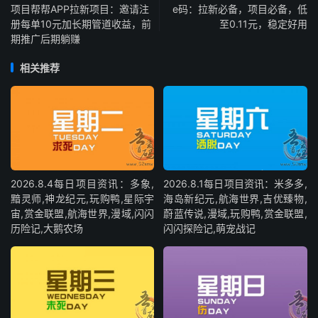
​​项目帮帮APP拉新项目：邀请注
e码：拉新必备，项目必备，低
册每单10元加长期管道收益，前
至0.11元，稳定好用
期推广后期躺赚​​
相关推荐
2026.8.4每日项目资讯：多象,
2026.8.1每日项目资讯：米多多,
黯灵师,神龙纪元,玩购鸭,星际宇
海岛新纪元,航海世界,吉优臻物,
宙,赏金联盟,航海世界,漫域,闪闪
蔚蓝传说,漫域,玩购鸭,赏金联盟,
历险记,大鹅农场
闪闪探险记,萌宠战记