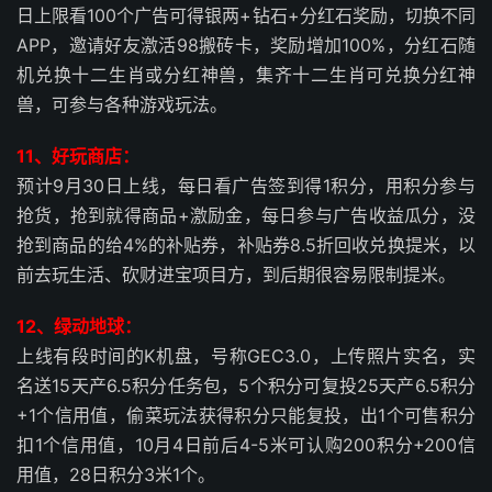
日上限看100个广告可得银两+钻石+分红石奖励，切换不同
APP，邀请好友激活98搬砖卡，奖励增加100%，分红石随
机兑换十二生肖或分红神兽，集齐十二生肖可兑换分红神
兽，可参与各种游戏玩法。
11、好玩商店：
预计9月30日上线，每日看广告签到得1积分，用积分参与
抢货，抢到就得商品+激励金，每日参与广告收益瓜分，没
抢到商品的给4%的补贴券，补贴券8.5折回收兑换提米，以
前去玩生活、砍财进宝项目方，到后期很容易限制提米。
12、绿动地球：
上线有段时间的K机盘，号称GEC3.0，上传照片实名，实
名送15天产6.5积分任务包，5个积分可复投25天产6.5积分
+1个信用值，偷菜玩法获得积分只能复投，出1个可售积分
扣1个信用值，10月4日前后4-5米可认购200积分+200信
用值，28日积分3米1个。