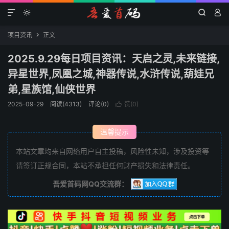




项目资讯
正文

2025.9.29每日项目资讯：天启之灵,未来链接,
异星世界,凤凰之城,神器传说,水浒传说,葫娃兄
弟,星族馆,仙侠世界
2025-09-29
阅读(4313)
评论(0)
赞(
0
)

温馨提示
本站文章均来自网络用户自主投稿，风险性未知，涉及投资等
请签订正规合同，本站不承担任何财产损失和法律责任。
吾爱首码网QQ交流群：