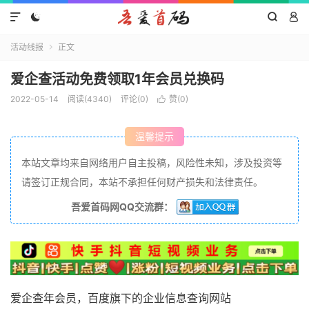




活动线报
正文

爱企查活动免费领取1年会员兑换码
2022-05-14
阅读(4340)
评论(0)
赞(
0
)

温馨提示
本站文章均来自网络用户自主投稿，风险性未知，涉及投资等
请签订正规合同，本站不承担任何财产损失和法律责任。
吾爱首码网QQ交流群：
爱企查年会员，百度旗下的企业信息查询网站