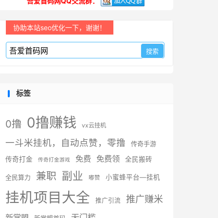
吾爱首码网QQ交流群：
协助本站seo优化一下，谢谢！
标签
0撸赚钱
0撸
vx云挂机
一斗米挂机，自动点赞，零撸
传奇手游
免费
免费领
传奇打金
全民搬砖
传奇打金游戏
副业
兼职
全民算力
小蜜蜂平台—挂机
嘟赞
挂机项目大全
推广赚米
推广引流
无门槛
新掌盟