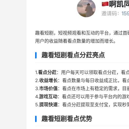
趣看短剧，
短视频观
看和互动的平台，
通过首
用户的收益随着
看点数量的增加而
增长。
趣看短剧看点分荭亮点
1.
看点分荭
：
用户每天可以领取看点分荭，
看
2.
收益增长
：
看点数量与每日收益成正比，
看
3.
市场价值
：
看点在市场上有稳定的需求，
目
4.
游戏互动
：
看点还可以用于参
与平台内的游
5.
提现快速
：
看点分荭提现至支付宝，
实现秒
趣看短剧看点优势