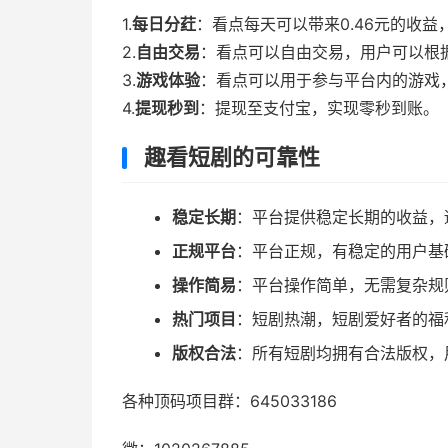
1.
每日分荭
：
看点每天可以带来0.
46元的收益
2.
自由交易
：
看点可以自由交易，
用户可以根
3.
游戏体验
：
看点可以用于参与平台内的游戏
4.
提现秒到
：
提现至支付宝，
实现零秒到账。
趣看短剧的可靠性
稳定长期
：
平台提供稳定长期的收益，
正规平台
：
平台正规，
有稳定的用户基
操作简易
：
平台操作简单，
无需复杂规
热门项目
：
短剧热潮，
短剧爱好者的福
版权合法
：
所有短剧均拥有合法版权，
各种顶码项目群：645033186