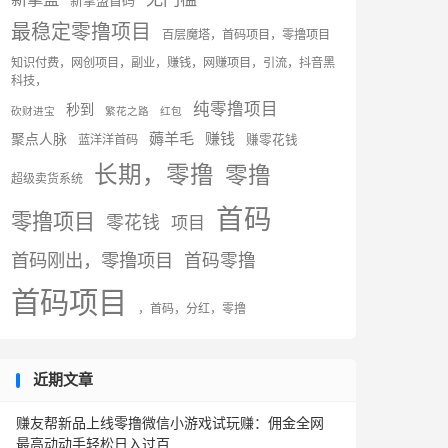
新掌盟首码
最稳定零撸项目
百层魔塔，首码项目，零撸项目
知识付费，网创项目，副业，赚钱，网赚项目，引流，抖音黑
科技，
纯零撸项目
秒到
砍财进宝
繁花之路
红包
薅羊毛
赚钱
聚点人脉
蓝洋洋首码
赚零花钱
长期，零撸
零撸
超级卖货系统
首码
零撸项目
零花钱
项目
首码刚出，零撸项目
首码零撸
首码项目
，首码，分红，零撸
近期文章
赚友帮新品上线零撸微信小游戏试玩赚：佣金全网
最高动动手轻松日入过百