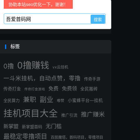
协助本站seo优化一下，谢谢！
标签
0撸赚钱
0撸
vx云挂机
一斗米挂机，自动点赞，零撸
传奇手游
免费
免费领
传奇打金
全民搬砖
传奇打金游戏
副业
兼职
全民算力
小蜜蜂平台—挂机
嘟赞
挂机项目大全
推广赚米
推广引流
无门槛
新掌盟
新掌盟首码
最稳定零撸项目
百层魔塔，首码项目，零撸项目