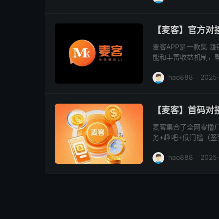
【麦客】官方对
麦客APP是一款集 
能和丰富收益机制，帮
客APP的版块介绍： 核
hao888
2025
【麦客】首码对
麦客集合了全网零撸广
务+趣吧+低门槛（
下这些板块的优势，
hao888
2025
爆发！...