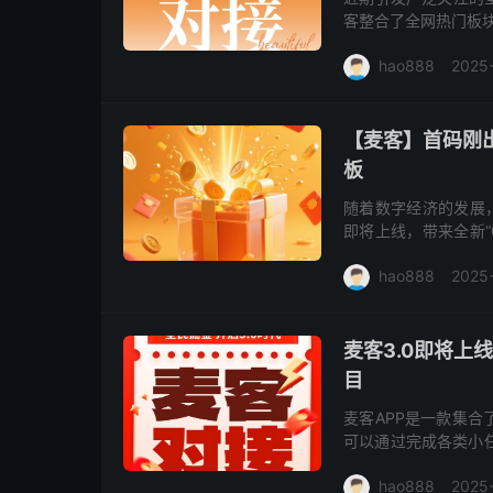
客整合了全网热门板块
分荭”等多重玩法，
hao888
2025
家逐...
【麦客】首码刚
板
随着数字经济的发展，
即将上线，带来全新“
系。 麦客咨询对接薇：
hao888
2025
麦客3.0即将上
目
麦客APP是一款集
可以通过完成各类小任
玩边赚、边社交边变现。
hao888
2025