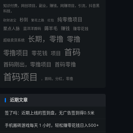
知识付费，网创项目，副业，赚钱，网赚项目，引流，抖音黑
科技，
纯零撸项目
秒到
砍财进宝
繁花之路
红包
薅羊毛
赚钱
聚点人脉
蓝洋洋首码
赚零花钱
长期，零撸
零撸
超级卖货系统
首码
零撸项目
零花钱
项目
首码刚出，零撸项目
首码零撸
首码项目
，首码，分红，零撸
近期文章
签了吗：近期上线的签到盘，无广告签到得0.5米
手机搬砖游戏每天 1 小时，轻松赚零花钱日入500+