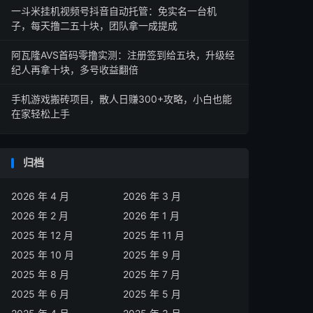
一斗米挂机视频号抖音自动托管：免实名一台机
子，每天撸二五十块，团队拿一成提成
阿瓦隆AVS首码零撸实测：注册签到给五块，升级经
纪人再拿十块，多号收益翻倍
手机游戏搬砖项目，散人日赚300+攻略，小白也能
在家轻松上手
归档
2026 年 4 月
2026 年 3 月
2026 年 2 月
2026 年 1 月
2025 年 12 月
2025 年 11 月
2025 年 10 月
2025 年 9 月
2025 年 8 月
2025 年 7 月
2025 年 6 月
2025 年 5 月