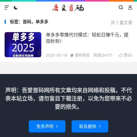




标签：首码，单多多
共 1 篇文章
单多多零撸代付模式：轻松日赚千元，提
现秒到！
2025-05-18
首码项目
阅读(2477)
赞(
0
)


声明：吾爱首码网所有文章均来自网络和投稿，不代
表本站立场，请勿盲目下载注册，以免为您带来不必
要的损失。
免责声明
联系删除

