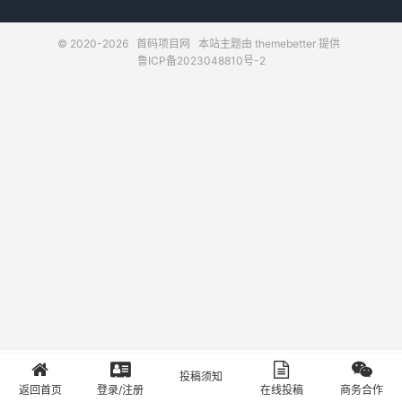
© 2020-2026
首码项目网
本站主题由
themebetter
提供
鲁ICP备2023048810号-2
投稿须知
首页
登录
投稿
关于
返回首页
登录/注册
在线投稿
商务合作