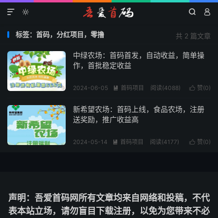




标签：首码，分红项目，零撸
共 2 篇文章
中绿农场：首码首发，自动收益，简单操
作，首批稳定收益
2024-06-05
首码项目
阅读(4088)
赞(
0
)


新希望农场：首码上线，食品农场，注册
送奖励，推广收益高
2024-05-14
首码项目
阅读(4177)
赞(
0
)


声明：吾爱首码网所有文章均来自网络和投稿，不代
表本站立场，请勿盲目下载注册，以免为您带来不必