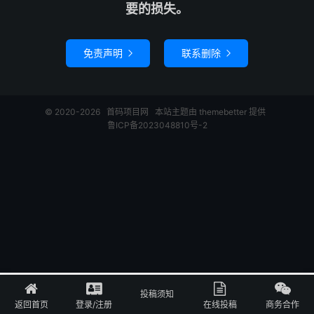
要的损失。
免责声明
联系删除


© 2020-2026
首码项目网
本站主题由
themebetter
提供
鲁ICP备2023048810号-2
投稿须知
首页
登录
投稿
关于
返回首页
登录/注册
在线投稿
商务合作