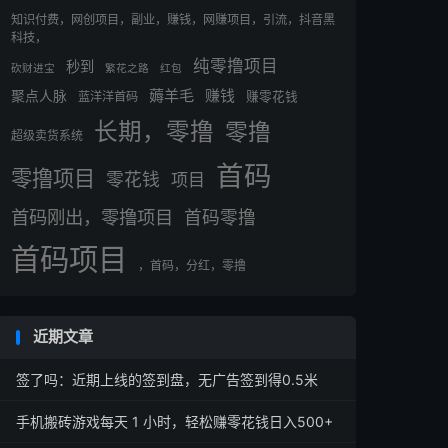
知识付费，网创项目，副业，赚钱，网赚项目，引流，抖音黑
科技，
纯零撸项目
秒到
砍财进宝
繁花之路
红包
薅羊毛
赚钱
聚点人脉
蓝洋洋首码
赚零花钱
长期，零撸
零撸
超级卖货系统
首码
零撸项目
零花钱
项目
首码刚出，零撸项目
首码零撸
首码项目
，首码，分红，零撸
近期文章
签了吗：近期上线的签到盘，无广告签到得0.5米
手机搬砖游戏每天 1 小时，轻松赚零花钱日入500+