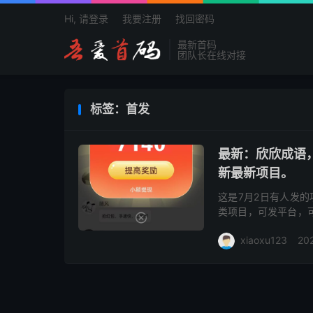
Hi, 请登录
我要注册
找回密码
最新首码
团队长在线对接
欢
标签：首发
最新：欣欣成语
新最新项目。
这是7月2日有人发的
类项目，可发平台，可
小时内。 自刷广告，
xiaoxu123
20