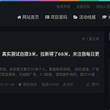
免责声明
投稿须知
网站公告
网站首页
项目首码
活动线报
迎来到吾爱首码网 - 国内最大的首码项目分享平
共 1 篇文章
，真实测试自提3米，拉新得了68米，关注我每日更
项目，目前官方群才20来个人，算是新项目吧。 欣欣成语，广告
裂变邀新，可自刷广告，0.3起提，提现是秒到的，超过50是24
第一条广告是大水，七毛左右，如果权重低的也有三毛保底。 后...
25-07-04
首码项目
阅读(1636)
去评论
赞(
1
)

