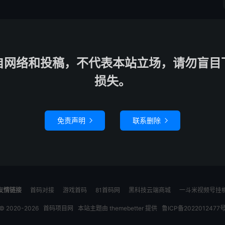
自网络和投稿，不代表本站立场，请勿盲目
损失。
免责声明
联系删除


友情链接
首码对接
游戏首码
81首码网
黑科技云端商城
一斗米视频号挂
© 2020-2026
首码项目网
本站主题由
themebetter
提供
鲁ICP备2022012477