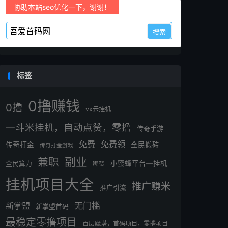
协助本站seo优化一下，谢谢！
标签
0撸赚钱
0撸
vx云挂机
一斗米挂机，自动点赞，零撸
传奇手游
免费
免费领
传奇打金
全民搬砖
传奇打金游戏
副业
兼职
全民算力
小蜜蜂平台—挂机
嘟赞
挂机项目大全
推广赚米
推广引流
无门槛
新掌盟
新掌盟首码
最稳定零撸项目
百层魔塔，首码项目，零撸项目