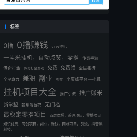
标签
0撸赚钱
0撸
vx云挂机
一斗米挂机，自动点赞，零撸
传奇手游
免费
免费领
传奇打金
全民搬砖
传奇打金游戏
副业
兼职
全民算力
小蜜蜂平台—挂机
嘟赞
挂机项目大全
推广赚米
推广引流
无门槛
新掌盟
新掌盟首码
最稳定零撸项目
百层魔塔，首码项目，零撸项目
知识付费，网创项目，副业，赚钱，网赚项目，引流，抖音黑
科技，