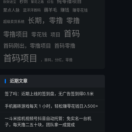
纯零撸项目
秒到
砍财进宝
繁花之路
红包
薅羊毛
赚钱
聚点人脉
蓝洋洋首码
赚零花钱
长期，零撸
零撸
超级卖货系统
首码
零撸项目
零花钱
项目
首码刚出，零撸项目
首码零撸
首码项目
，首码，分红，零撸
近期文章
签了吗：近期上线的签到盘，无广告签到得0.5米
手机搬砖游戏每天 1 小时，轻松赚零花钱日入500+
一斗米挂机视频号抖音自动托管：免实名一台机
子，每天撸二五十块，团队拿一成提成