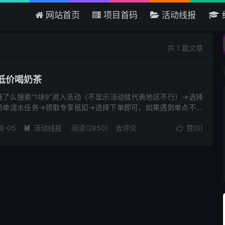
网站首页
项目首码
活动线报
欢迎来到吾爱首码网 - 国
共 1 篇文章
低价喝奶茶
饿了么搜索“1块9”进入活动（不显示活动就代表地区不行）->选择
简单浇水任务->领取专享抵扣->选择下单即可，如果遇到单点不送
8-05
活动线报
阅读(2850)
去评论
赞(
0
)

