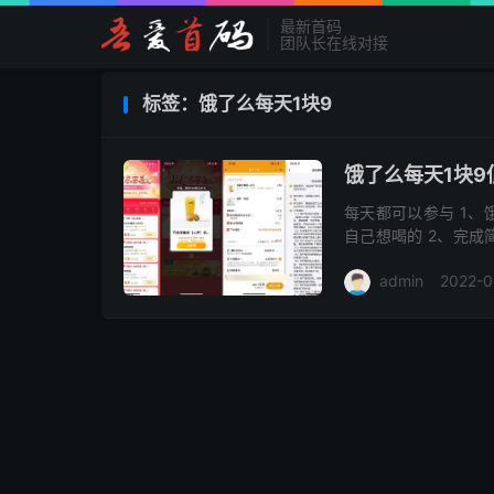
最新首码
团队长在线对接
标签：饿了么每天1块9
饿了么每天1块9
每天都可以参与 1、
自己想喝的 2、完成
就凑个加料就行了
admin
2022-0