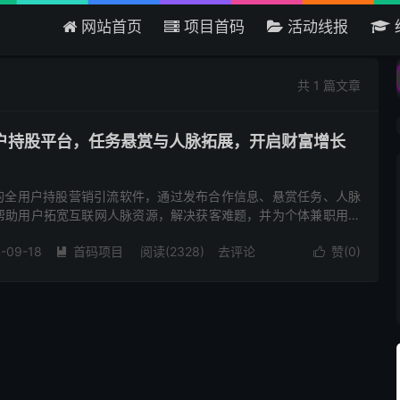
网站首页
项目首码
活动线报
欢迎来到吾爱首码网 - 国内
共 1 篇文章
用户持股平台，任务悬赏与人脉拓展，开启财富增长
新的全用户持股营销引流软件，通过发布合作信息、悬赏任务、人脉
帮助用户拓宽互联网人脉资源，解决获客难题，并为个体兼职用户
示。 主要功能亮点： 图文合作项目信息发布：用户可编辑项目标
-09-18
首码项目
阅读(2328)
去评论
赞(
0
)

