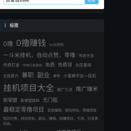
标签
0撸赚钱
0撸
vx云挂机
一斗米挂机，自动点赞，零撸
传奇手游
免费
免费领
传奇打金
全民搬砖
传奇打金游戏
副业
兼职
全民算力
小蜜蜂平台—挂机
嘟赞
挂机项目大全
推广赚米
推广引流
无门槛
新掌盟
新掌盟首码
最稳定零撸项目
百层魔塔，首码项目，零撸项目
知识付费，网创项目，副业，赚钱，网赚项目，引流，抖音黑
科技，