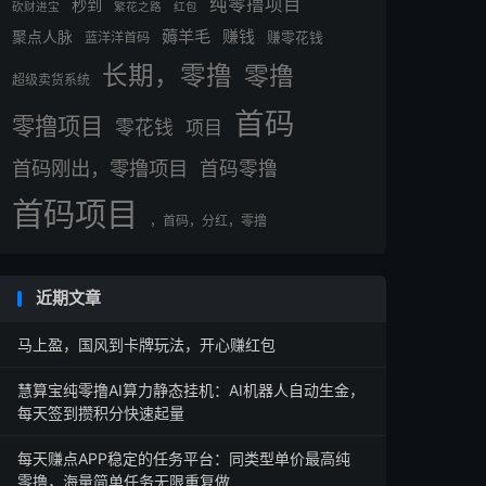
纯零撸项目
秒到
砍财进宝
繁花之路
红包
薅羊毛
赚钱
聚点人脉
蓝洋洋首码
赚零花钱
长期，零撸
零撸
超级卖货系统
首码
零撸项目
零花钱
项目
首码刚出，零撸项目
首码零撸
首码项目
，首码，分红，零撸
近期文章
马上盈，国风到卡牌玩法，开心赚红包
慧算宝纯零撸AI算力静态挂机：AI机器人自动生金，
每天签到攒积分快速起量
每天赚点APP稳定的任务平台：同类型单价最高纯
零撸，海量简单任务无限重复做