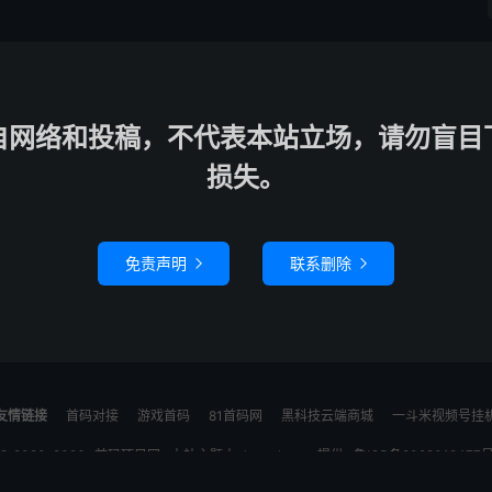
自网络和投稿，不代表本站立场，请勿盲目
损失。
免责声明
联系删除


友情链接
首码对接
游戏首码
81首码网
黑科技云端商城
一斗米视频号挂
© 2020-2026
首码项目网
本站主题由
themebetter
提供
鲁ICP备2022012477