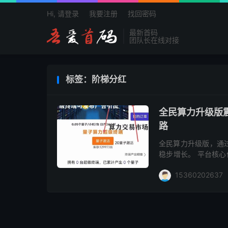
Hi, 请登录
我要注册
找回密码
最新首码
团队长在线对接
欢
标签：阶梯分红
全民算力升级版
路
全民算力升级版，通
稳步增长。 平台核心
易行的任务，用户可
15360202637
可轻松...