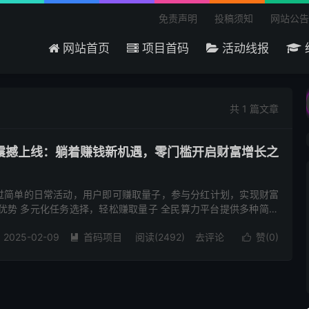
免责声明
投稿须知
网站公告
网站首页
项目首码
活动线报
迎来到吾爱首码网 - 国内最大的首码项目分享平台
共 1 篇文章
震撼上线：躺着赚钱新机遇，零门槛开启财富增长之
过简单的日常活动，用户即可赚取量子，参与分红计划，实现财富
优势 多元化任务选择，轻松赚取量子 全民算力平台提供多种简单
以根据自身情况自由选择： 看广告：每天观看平台提供的广告，即
2025-02-09
首码项目
阅读(2492)
去评论
赞(
0
)

