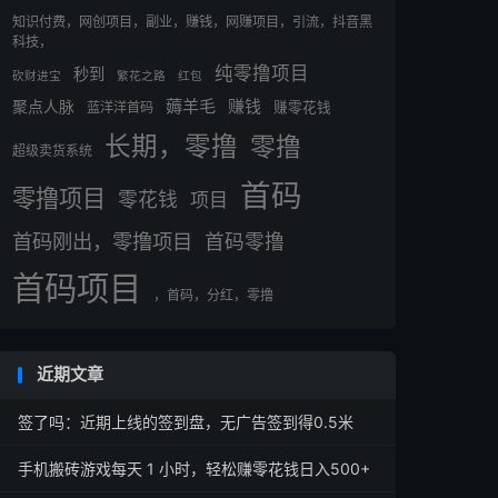
知识付费，网创项目，副业，赚钱，网赚项目，引流，抖音黑
科技，
纯零撸项目
秒到
砍财进宝
繁花之路
红包
薅羊毛
赚钱
聚点人脉
蓝洋洋首码
赚零花钱
长期，零撸
零撸
超级卖货系统
首码
零撸项目
零花钱
项目
首码刚出，零撸项目
首码零撸
首码项目
，首码，分红，零撸
近期文章
签了吗：近期上线的签到盘，无广告签到得0.5米
手机搬砖游戏每天 1 小时，轻松赚零花钱日入500+