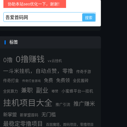
协助本站seo优化一下，谢谢！
标签
0撸赚钱
0撸
vx云挂机
一斗米挂机，自动点赞，零撸
传奇手游
免费
免费领
传奇打金
全民搬砖
传奇打金游戏
副业
兼职
全民算力
小蜜蜂平台—挂机
嘟赞
挂机项目大全
推广赚米
推广引流
无门槛
新掌盟
新掌盟首码
最稳定零撸项目
百层魔塔，首码项目，零撸项目