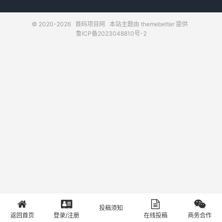
© 2020-2026
首码项目网
本站主题由
themebetter
提供
鲁ICP备2023048810号-2
投稿须知
首页
登录
投稿
关于
返回首页
登录/注册
在线投稿
商务合作