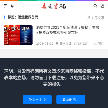




标签：酒堡世界首码
共 1 篇文章
酒堡世界2025全新玩法深度揭秘：零撸
+投资双模式即将引爆市场
2025-03-26
首码项目
阅读(1927)
赞(
1
)


声明：吾爱首码网所有文章均来自网络和投稿，不代
表本站立场，请勿盲目下载注册，以免为您带来不必
要的损失。
免责声明
联系删除

