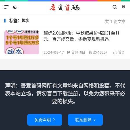




标签：趣步
共 1 篇文章
趣步2.0国际版：中秋糖果价格飙升至11
元，百万成交量，零撸变现新机遇！
2024-09-17
首码项目
阅读(4625)
赞(
1
)


声明：吾爱首码网所有文章均来自网络和投稿，不代
表本站立场，请勿盲目下载注册，以免为您带来不必
要的损失。
免责声明
联系删除

