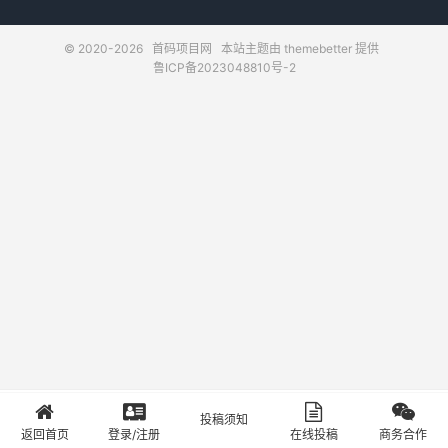
© 2020-2026
首码项目网
本站主题由
themebetter
提供
鲁ICP备2023048810号-2
投稿须知
首页
登录
投稿
关于
返回首页
登录/注册
在线投稿
商务合作