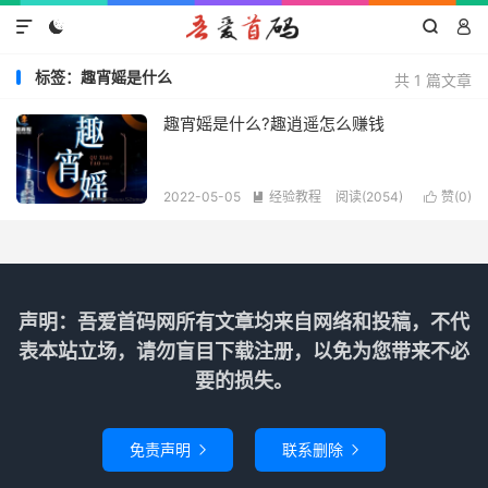




标签：趣宵媱是什么
共 1 篇文章
趣宵媱是什么?趣逍遥怎么赚钱
2022-05-05
经验教程
阅读(2054)
赞(
0
)


声明：吾爱首码网所有文章均来自网络和投稿，不代
表本站立场，请勿盲目下载注册，以免为您带来不必
要的损失。
免责声明
联系删除

