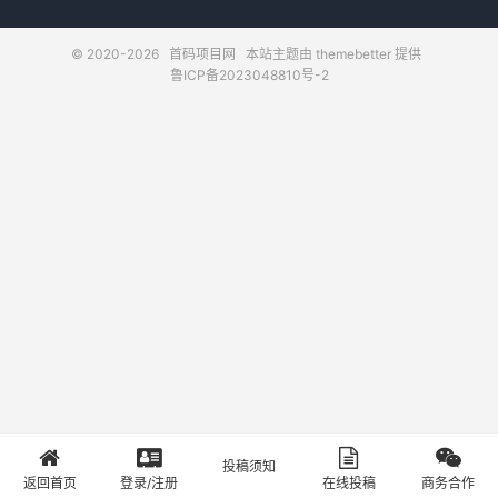
© 2020-2026
首码项目网
本站主题由
themebetter
提供
鲁ICP备2023048810号-2
投稿须知
首页
登录
投稿
关于
返回首页
登录/注册
在线投稿
商务合作