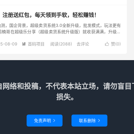
：注册送红包，每天领到手软，轻松赚钱！
内测，国企背景，超级卖货系统3.0全新升级，批发模式，玩法更有
前楠哥在超级乐分享（超级卖货系统升级版）就收获满满，升级为
团队成功退出。我个人一直看好超级卖货模式，相信普通用户也能
25-08-09
首码项目
阅读(2088)
去评论
赞(
0
)


自网络和投稿，不代表本站立场，请勿盲目
损失。
免责声明
联系删除

