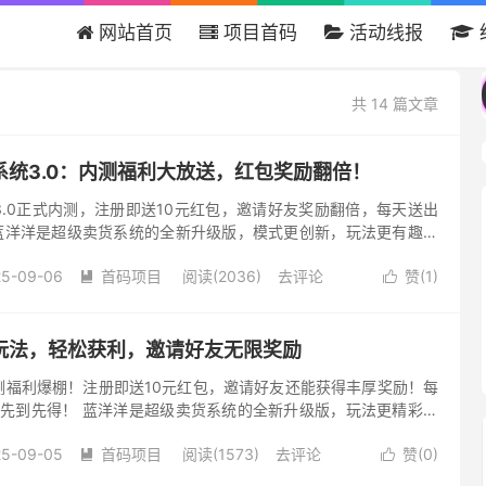
网站首页
项目首码
活动线报
欢迎来到吾爱首码网 - 国内最大的首码项目分
共 14 篇文章
系统3.0：内测福利大放送，红包奖励翻倍！
.0正式内测，注册即送10元红包，邀请好友奖励翻倍，每天送出
 蓝洋洋是超级卖货系统的全新升级版，模式更创新，玩法更有趣，
需邀请好友体验，轻松日赚300元起！公司已实缴1000万资本...
25-09-06
首码项目
阅读(2036)
去评论
赞(
1
)


玩法，轻松获利，邀请好友无限奖励
测福利爆棚！注册即送10元红包，邀请好友还能获得丰厚奖励！每
，先到先得！ 蓝洋洋是超级卖货系统的全新升级版，玩法更精彩，
只需邀请好友体验，每天轻松赚取300元以上！公司实缴资本
25-09-05
首码项目
阅读(1573)
去评论
赞(
0
)

