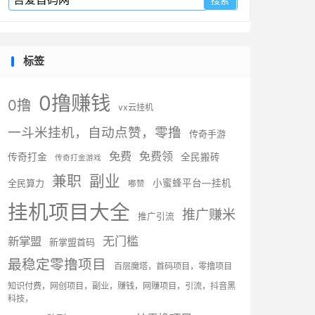
标签
0撸赚钱
0撸
vx云挂机
一斗米挂机，自动点赞，零撸
传奇手游
免费
免费领
传奇打金
全民搬砖
传奇打金游戏
副业
兼职
全民算力
小蜜蜂平台—挂机
嘟赞
挂机项目大全
推广赚米
推广引流
无门槛
新掌盟
新掌盟首码
最稳定零撸项目
百层魔塔，首码项目，零撸项目
知识付费，网创项目，副业，赚钱，网赚项目，引流，抖音黑
科技，