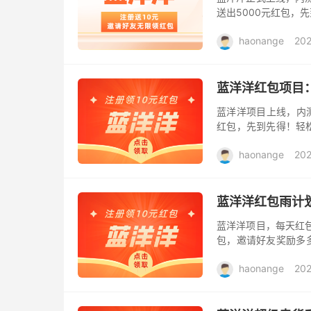
送出5000元红包，
更轻松！团队长只需邀
haonange
202
信...
蓝洋洋红包项目
蓝洋洋项目上线，内测
红包，先到先得！轻
缴资本1000万，工信
haonange
202
蓝洋洋红包雨计
蓝洋洋项目，每天红
包，邀请好友奖励多多
升级版，玩法更有趣
haonange
202
公司...