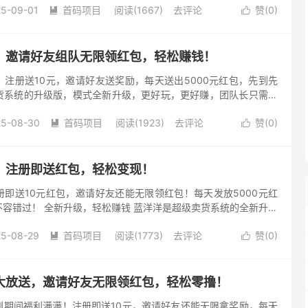
5-09-01
首码项目
阅读(1667)
去评论
赞(
0
)


：邀请好友组队无限领红包，轻松赚钱！
注册送10元，邀请好友送奖励，每天送出5000元红包，先到先
货系统的升级版，模式全新升级，更好玩，更好赚，团队长只需邀
赚300元起。 蓝洋洋项目介绍 蓝洋洋是超级卖货系统的全新升级
25-08-30
首码项目
阅读(1923)
去评论
赞(
0
)


：注册即送红包，轻松变现！
即送10元红包，邀请好友还能无限领红包！每天发放5000元红
容错过！ 全新升级，轻松赚钱 蓝洋洋是超级卖货系统的全新升级
性，盈利空间更大。团队长只需邀请好友体验，每日最低收益可达
25-08-29
首码项目
阅读(1773)
去评论
赞(
0
)


大放送，邀请好友无限领红包，轻松零撸！
测期间福利满满！注册即送10元，邀请好友还能无限拿奖励，每天