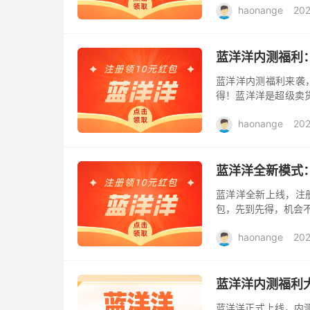
haonange
202
蓝洋洋内测福利
蓝洋洋内测福利来袭，
得！蓝洋洋是超级卖
请好友体验，每天轻松
haonange
20
版...
蓝洋洋全新模式
蓝洋洋全新上线，注册
包，先到先得，机会不
版本，模式更具趣味
haonange
20
30...
蓝洋洋内测福利
蓝洋洋正式上线，内