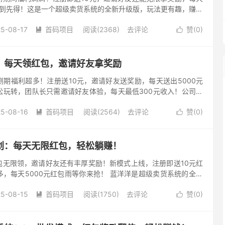
先到先得！这是一个超级卖货系统的全新升级版，玩法更有趣，赚钱
请好友体验，每天轻松赚300元！公司实缴资本1000万，在工
5-08-17
首码项目
阅读(2368)
去评论
赞(
0
)


：每天领红包，邀请好友拿奖励
期福利超多！注册送10元，邀请好友送奖励，每天送出5000元
松玩转，团队长只需邀请好友体验，每天最低300元收入！公司实
部备案，H5、APP、小程序三端同步上线，安全可靠，放心参与...
5-08-16
首码项目
阅读(2564)
去评论
赞(
0
)


划：每天无限红包，轻松躺赚！
包无限领，邀请好友还有丰厚奖励！新模式上线，注册即送10元红
，每天5000元红包雨等你来抢！ 蓝洋洋是超级卖货系统的全新
，赚钱更轻松！团队长只需邀请好友体验，每天轻松赚取300元！
5-08-15
首码项目
阅读(1750)
去评论
赞(
0
)

