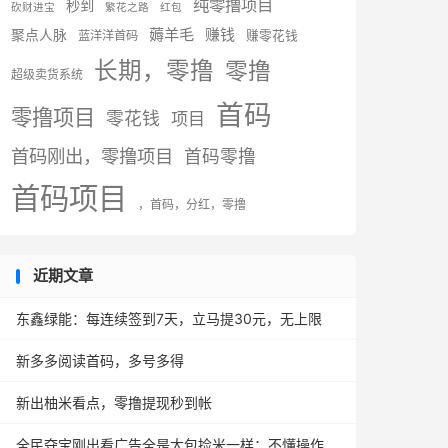
纯零撸项目
秒到
砍财进宝
繁花之路
红包
薅羊毛
赚钱
聚点人脉
蓝洋洋首码
赚零花钱
长期，零撸
零撸
超级卖货系统
首码
零撸项目
零花钱
项目
首码刚出，零撸项目
首码零撸
首码项目
，首码，分红，零撸
近期文章
东鑫绿能：每连续签到7天，立马提30元，无上限
新多多阅读首码，多号多得
新出柚米看点，零撸提现秒到帐
全民夺宝刚出看广告全是大包捡米一样：不懂操作