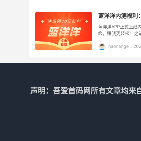
蓝洋洋内测福利
蓝洋洋APP正式上线
趣，赚钱更轻松！之
批发模式后，他带领
haonange
20
通过它...
声明：吾爱首码网所有文章均来