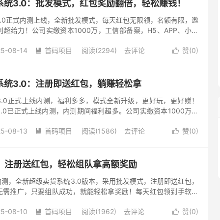
系统3.0：批发模式，红包奖励翻倍，轻松赚钱！
.0正式内测上线，全新批发模式，每天红包无限领，名额有限，邀
超给力！公司实缴资本1000万，工信部备案，H5、APP、小程
正规，安全可靠！ 全新批发模式，团队合作更轻松 蓝洋洋超级...
5-08-14
首码项目
阅读(2294)
去评论
赞(
0
)


统3.0：注册即送红包，躺赚轻松拿
3.0正式上线内测，福利多多，模式全新升级，更好玩，更好赚！
.0已正式上线内测，内测期间福利超多。公司实缴资本1000万，
5、APP、小程序三端同步上线，长期正规，让你放心参与。 ...
5-08-13
首码项目
阅读(1586)
去评论
赞(
0
)


测：注册送红包，轻松组队拿高额奖励
内测，全新超级卖货系统3.0版本，采用批发模式，注册即送红包，
无需推广，只要组队成功，就能轻松拿奖励！每天红包领到手软！
！ 蓝洋洋APP玩法简单易上手，无需复杂推广，只需组队即可获
5-08-10
首码项目
阅读(1962)
去评论
赞(
0
)

