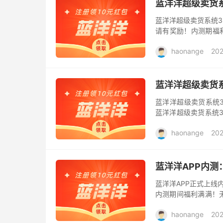
蓝洋洋超级卖货
蓝洋洋超级卖货系统3
请有奖励！内测期福利
序三端同步上线，长期
haonange
202
蓝洋洋超级卖货系
蓝洋洋超级卖货系统
蓝洋洋超级卖货系统3
并已在工信部备案，H
haonange
202
蓝洋洋APP内
蓝洋洋APP正式上线
内测期间福利满满！
全新玩法，轻松赚钱
haonange
202
得...