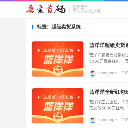
最新首码
团队长在线对接
标签：超级卖货系统
蓝洋洋超级卖货
蓝洋洋超级卖货系统3
5000元现金红包！
赚钱更轻松！团队长只
haonange
20
蓝洋洋全新红包
蓝洋洋正式上线，内
天发放5000元红包
赚钱更轻松！团队长
haonange
20
1000...