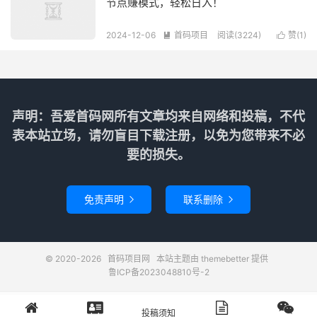
节点赚模式，轻松日入！
2024-12-06
首码项目
阅读(3224)
赞(
1
)


声明：吾爱首码网所有文章均来自网络和投稿，不代
表本站立场，请勿盲目下载注册，以免为您带来不必
要的损失。
免责声明
联系删除


© 2020-2026
首码项目网
本站主题由
themebetter
提供
鲁ICP备2023048810号-2
投稿须知