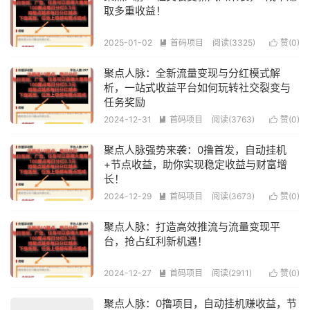
取多重收益！
2025-01-02
首码项目
阅读(3325)
赞(
0
)


聚点人脉：全新流量变现与分红模式解
析，一站式收益平台如何玩转社交裂变与
任务奖励
2024-12-31
首码项目
阅读(3763)
赞(
0
)


聚点人脉强势来袭：0撸首发，自动挂机
+节点收益，助你实现稳定收益与财富增
长！
2024-12-29
首码项目
阅读(3673)
赞(
0
)


聚点人脉：打造高效推流与流量变现平
台，抢占红利新机遇！
2024-12-27
首码项目
阅读(2911)
赞(
0
)


聚点人脉：0撸项目，自动挂机赚收益，节