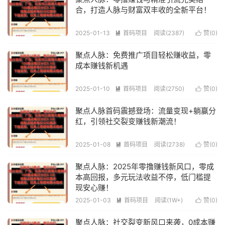
合，打造人脉与财富双丰收的全新平台！
2025-01-13
首码项目
阅读(2387)
赞(
0
)


聚点人脉：免费推广项目轻松赚收益，零
成本赚钱新机遇
2025-01-10
首码项目
阅读(2750)
赞(
0
)


聚点人脉首码震撼登场：流量变现+躺赢分
红，引领社交裂变赚钱新潮流！
2025-01-08
首码项目
阅读(2738)
赞(
0
)


聚点人脉：2025年零撸赚钱新风口，零成
本高回报，多元玩法收益不停，低门槛提
现安心赚！
2025-01-03
首码项目
阅读(1W+)
赞(
0
)


聚点人脉：社交裂变新风口来袭，0成本赚