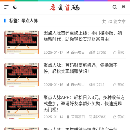




标签：聚点人脉
共 20 篇文章
聚点人脉首码重磅上线：零门槛零撸，躺
赚新时代，助你轻松实现财富自由！
2025-01-17
首码项目
阅读(2705)
赞(
0
)


聚点人脉：首码财富新机遇，零撸赚不
停，轻松实现躺赚梦想！
2025-01-16
首码项目
阅读(2741)
赞(
0
)


聚点人脉APP：轻松日入3元，多种收益方
式叠加，邀请好友享额外奖励，快速提现
无门槛！
2025-01-14
首码项目
阅读(2783)
赞(
0
)


聚点人脉：零撸赚钱与精准引流完美结